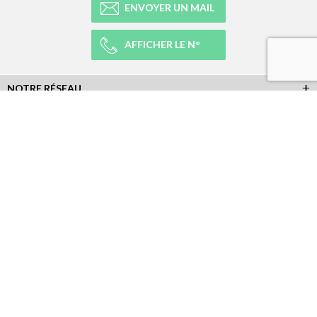
ENVOYER UN MAIL
AFFICHER LE N°
NOTRE RÉSEAU
NOTRE EXPÉRIENCE
LÉGAL
NEWSLETTER
Abonnez-vous à la newsletter et recevez toutes les infos du réseau :
RÉSEAUX SOCIAUX