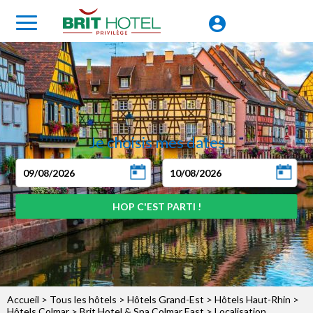
Je choisis mes dates
Accueil
>
Tous les hôtels
>
Hôtels Grand-Est
>
Hôtels Haut-Rhin
>
Hôtels Colmar
>
Brit Hotel & Spa Colmar East
> Localisation