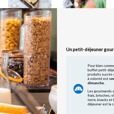
Un petit-déjeuner gou
Pour bien comme
buffet petit-déj
produits sucrés 
à volonté est
se
dimanche
.
Les gourmands se
frais, brioches,
terre, knacks et 
déjeuner est la c