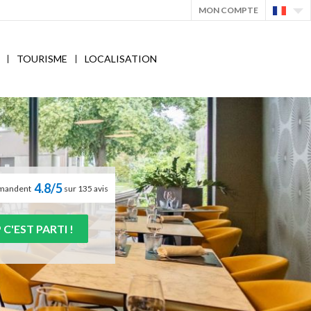
MON COMPTE
TOURISME
LOCALISATION
4.8/5
ommandent
sur 135 avis