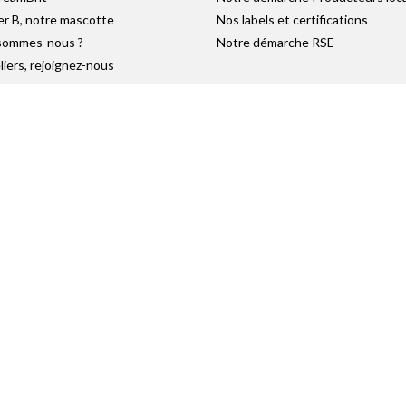
er B, notre mascotte
Nos labels et certifications
sommes-nous ?
Notre démarche RSE
liers, rejoignez-nous
utement
se
 Groupes
s Entreprises
RÉSEAUX SOCIAUX
Retrouvez-nous sur :
Plan du Site
|
Réalisation Atout-Graph