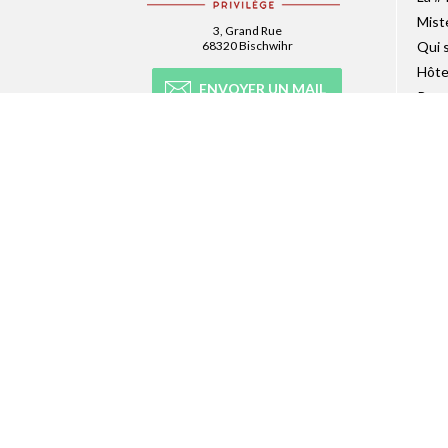
Mist
3, Grand Rue
68320 Bischwihr
Qui 
Hôte
ENVOYER UN MAIL
Recr
Pres
AFFICHER LE N°
Site
Accè
NEWSLETTER
Abonnez-vous à la newsletter et recevez
toutes les infos du réseau :