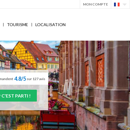
MON COMPTE
TOURISME
LOCALISATION
4.8/5
ommandent
sur 127 avis